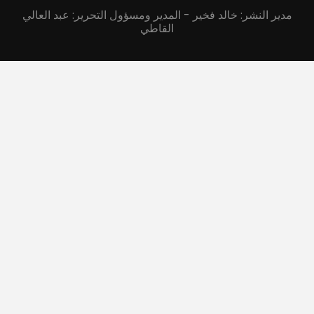
مدير النشر: خالد فخير - المدير ومسؤول التحرير: عبد العالي
القاطي