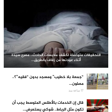
التحقيقات متواصلة لكشف ملابسات الحادث.. مصرع سيدة
أثناء عودتها من زفاف بالطريق…
“جمعة بلا خطيب” ومسجد بدون “فقيه”؟..
مصلون…
17 ساعة منذ
قال إن الخدمات بالأطلس المتوسط يجب أن
تكون مثل الرباط.. شوكي يستعرض…