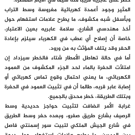
خطر على عابريه قريبا منه سيما في الأيام الممطرة.
المثير وجود أعمدة كهربائية مغروسة وسط التراب
وبأسفل شبه مكشوف، ما يطرح علامات استفهام حول
أخذ مهندسي الشارع، سلامة عابريه بعين الاعتبار،
خاصة أن إصلاح أي عطب في الكهرباء سيلزم بإعادة
الحفر وقد يتلف المؤثث به من ورود.
أما في حالة تهاطل الأمطار شتاء فالخطر سيزداد إن
امتلأت الحفرة بالماء لحد الجزء المكشوف من العمود
الكهربائي، ما يعني احتمال وقوع تماس كهربائي أو
إصابة عابر قربه، طالما أن في تثبيت العمود في الحفرة
وبتلك الطريقة، خطر محدق بالجميع.
غرابة الأمر انضافت لتثبيت حواجز حديدية وسط
الرصيف بشارع طريق صفرو، وبعده حفر وسط الطريق
في شارع الجيش الملكي لتبيت سور إسمنتي فاصل