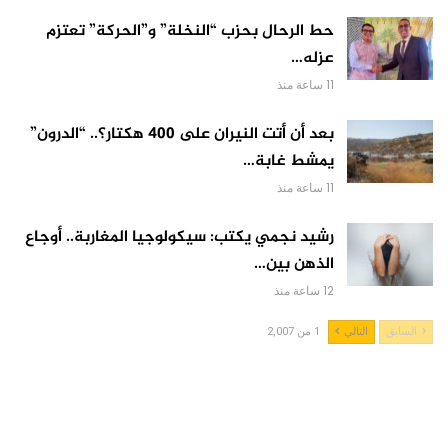
حط الرحال بحزب “النخلة” و”الحركة” تعتزم
عزله…
11 ساعة منذ
بعد أن أتت النيران على 400 هكتار؟.. “الدرون”
يمشط غابة…
11 ساعة منذ
رشيد نجمي يكتب: سيكولوجيا المغاربة.. أوجاع
الذهن بين…
12 ساعة منذ
السابق
التالي
1 من 2,007