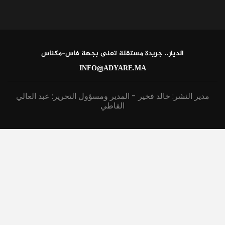
الديار.. جريدة مستقلة تعنى بجهة فاس-مكناس
INFO@ADYARE.MA
مدير النشر: خالد فخير - المدير ومسؤول التحرير: عبد العالي
القاطي