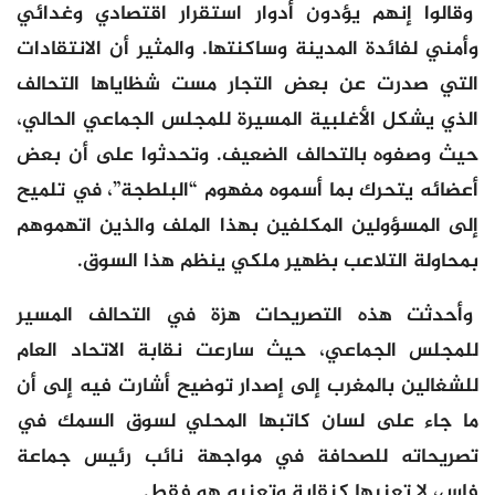
وقالوا إنهم يؤدون أدوار استقرار اقتصادي وغدائي
وأمني لفائدة المدينة وساكنتها. والمثير أن الانتقادات
التي صدرت عن بعض التجار مست شظاياها التحالف
الذي يشكل الأغلبية المسيرة للمجلس الجماعي الحالي،
حيث وصفوه بالتحالف الضعيف. وتحدثوا على أن بعض
أعضائه يتحرك بما أسموه مفهوم “البلطجة”، في تلميح
إلى المسؤولين المكلفين بهذا الملف والذين اتهموهم
بمحاولة التلاعب بظهير ملكي ينظم هذا السوق.
وأحدثت هذه التصريحات هزة في التحالف المسير
للمجلس الجماعي، حيث سارعت نقابة الاتحاد العام
للشغالين بالمغرب إلى إصدار توضيح أشارت فيه إلى أن
ما جاء على لسان كاتبها المحلي لسوق السمك في
تصريحاته للصحافة في مواجهة نائب رئيس جماعة
فاس، لا تعنيها كنقابة وتعنيه هو فقط.