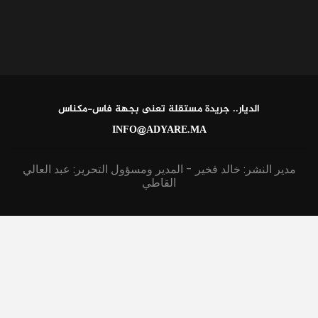
الديار.. جريدة مستقلة تعنى بجهة فاس-مكناس
INFO@ADYARE.MA
مدير النشر: خالد فخير - المدير ومسؤول التحرير: عبد العالي
القاطي