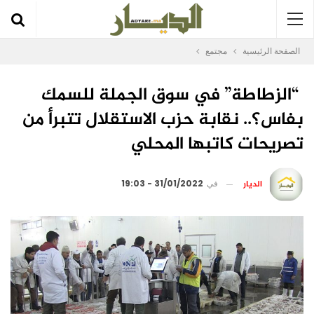
الصفحة الرئيسية
مجتمع
“الزطاطة” في سوق الجملة للسمك
بفاس؟.. نقابة حزب الاستقلال تتبرأ من
تصريحات كاتبها المحلي
الديار
في
31/01/2022 - 19:03