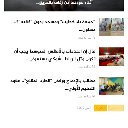
أثناء عودتها من زفاف بالطريق…
“جمعة بلا خطيب” ومسجد بدون “فقيه”؟..
مصلون…
13 ساعة منذ
قال إن الخدمات بالأطلس المتوسط يجب أن
تكون مثل الرباط.. شوكي يستعرض…
14 ساعة منذ
مطالب بالإدماج ورفض “الطرد المقنع”.. عقود
التعليم الأولي…
14 ساعة منذ
السابق
التالي
1 من 2,009