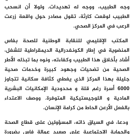
وجه الطبيب، ووجه له تهديدات. ولولا أن انسحب
الطبيب لوقعت كارثة، تقول مصادر حول واقعة زرعت
الرعب في المركز الصحي.
المكتب الإقليمي للنقابة الوطنية للصحة بفاس
المنضوية في إطار الكونفدرالية الديمقراطية للشغل،
أشاد بأخلاق هذا الطبيب وكفاءته، ونوه بما تبذله الأطر
الصحية من تضحيات وجهود كبيرة وخدمات صحية
جليلة بهذا المركز الذي يغطي كثافة سكانية تتجاوز
6000 أسرة رغم قلة و محدودية الإمكانيات البشرية
المادية و اللوجيستيكية المتوفرة. ووصف الاعتداء
بالفعل الأرعن الحاط من كرامة الإنسان.
ودعا، في السياق ذاته، المسؤولين على قطاع الصحة
والحماية الاجتماعية على صعيد عمالة فاس بضرورة