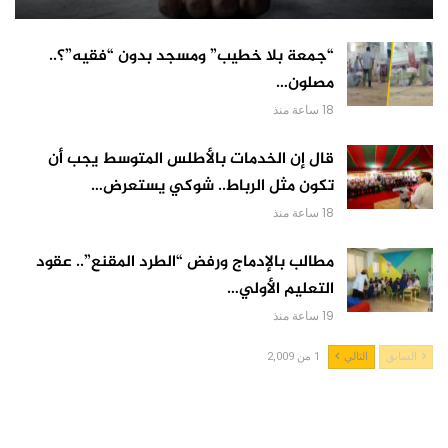
“جمعة بلا خطيب” ومسجد بدون “فقيه”؟..
مصلون…
18 ساعة منذ
قال إن الخدمات بالأطلس المتوسط يجب أن
تكون مثل الرباط.. شوكي يستعرض…
18 ساعة منذ
مطالب بالإدماج ورفض “الطرد المقنع”.. عقود
التعليم الأولي…
19 ساعة منذ
السابق
التالي
1 من 2,009