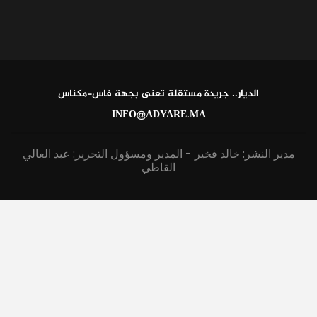
الديار.. جريدة مستقلة تعنى بجهة فاس-مكناس
INFO@ADYARE.MA
مدير النشر: خالد فخير - المدير ومسؤول التحرير: عبد العالي
القاطي