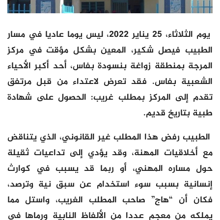
يوم الثلاثاء، 25 يناير 2022، ليس يوما عاديا في مسار
الطبيب فيصل شكير، المعين بشكل مؤقت في مركز
المرجة بمنطقة زواغة بنسودة بفاس، أحد أكبر الأحياء
الشعبية بفاس. فقد تعرض لاعتداء من قبل مرتفق
تقدم إلى المركز بمطلب غريب: الحصول على شهادة
طبية بتاريخ قديم.
الطبيب رفض هذا المطلب غير القانوني، الذي يتناقض
مع أخلاقيات المهنة، وقد يؤدي إلى تداعيات ثقيلة
حول مساره المهني، أو ربما قد يسبب في كوارث
إنسانية بسبب سوء استخدام عن سبق نية وترصد،
فكان أن “هاج” صاحب المطلب الغريب، واستل مما
يملكه من معجم عددا من الألفاظ النابية ورماها في