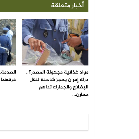
أخبار متعلقة
مواد غذائية مجهولة المصدر؟..
الصدمة..
درك إفران يحجز شاحنة لنقل
غرقهما ف
البضائع والجمارك تداهم
مخازن…