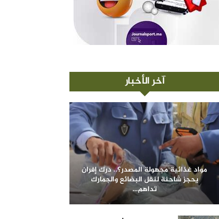
آخر الأخبار
مواد غذائية مجهولة المصدر؟.. درك إفران
يحجز شاحنة لنقل البضائع والجمارك
تداهم…