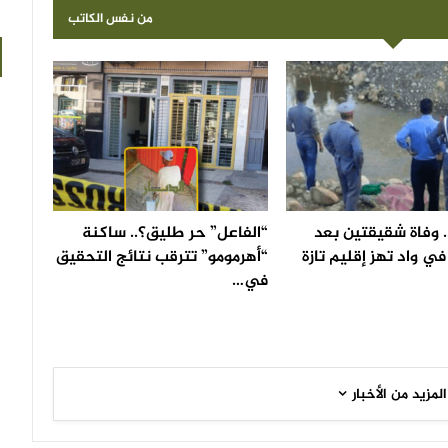
من نفس الكاتب
 وفاة شقيقتين بعد
“الفاعل” حر طليق؟.. ساكنة
ي واد تهز إقليم تازة
“أهرمومو” تترقب نتائج التحقيق
في…
المزيد من الأخبار