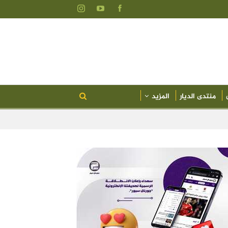
منتدى الديار
المزيد