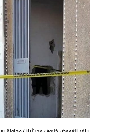
يلف الغموض ظروف وحيثيات محاولة سرقة 