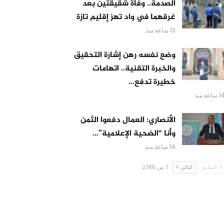
الصدمة.. وفاة شقيقتين بعد
غرقهما في واد تهز إقليم تازة
13 ساعة منذ
وضع نفسه رهن إشارة التحقيق
والخبرة التقنية.. اتهامات
خطيرة تدفع…
 ساعة منذ
الأنصاري: العمال دفعوا الثمن
وأنا “الضحية الإعلامية”…
14 ساعة منذ
السابق
التالي
1 من 2,005