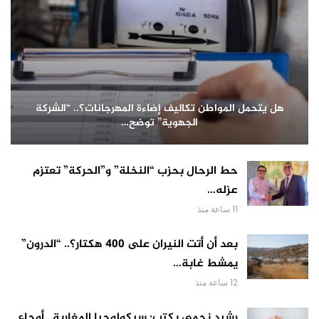
هل يتحمل المواطن تكاليف إضاءة المهرجانات؟.. “الشركة
الجهوية” توضح…
حط الرحال بحزب “النخلة” و”الحركة” تعتزم
عزله…
11 ساعة منذ
بعد أن أتت النيران على 400 هكتار؟.. “الدرون”
يمشط غابة…
12 ساعة منذ
رشيد نجمي يكتب: سيكولوجيا المغاربة.. أوجاع