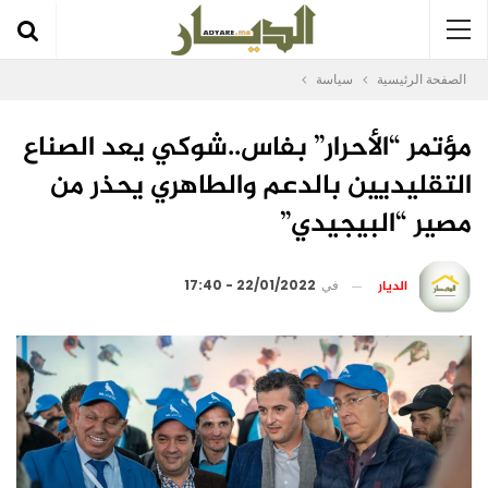
الصفحة الرئيسية
سياسة
مؤتمر “الأحرار” بفاس..شوكي يعد الصناع
التقليديين بالدعم والطاهري يحذر من
مصير “البيجيدي”
الديار
في
22/01/2022 - 17:40