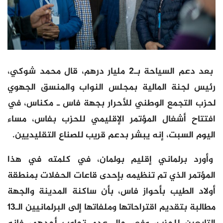
بعد دعم السياحة بـ2 مليار درهم، قال محمد شوكي،
رئيس لجنة المالية بمجلس النواب والمنسق الجهوي
لحزب التجمع الوطني للأحرار بجهة فاس ـ مكناس، في
افتتاح أشغال المؤتمر الإقليمي للحزب بفاس، مساء
اليوم السبت، إنه يبشر بدعم قريب للصناع التقليديين.
وأورد برلماني إقليم بولمان، في كلمته في هذا
المؤتمر الذي تم تنظيمه بإحدى قاعات الحفلات بمنطقة
أولاد الطيب بأحواز فاس، بأن ساكنة المدينة والجهة
مطالبة بتقديم اقتراحاتها وملفاتها إلى البرلمانيين الـ13