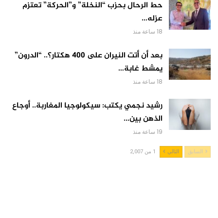
حط الرحال بحزب “النخلة” و”الحركة” تعتزم
عزله…
18 ساعة منذ
بعد أن أتت النيران على 400 هكتار؟.. “الدرون”
يمشط غابة…
18 ساعة منذ
رشيد نجمي يكتب: سيكولوجيا المغاربة.. أوجاع
الذهن بين…
19 ساعة منذ
السابق
التالي
1 من 2,007