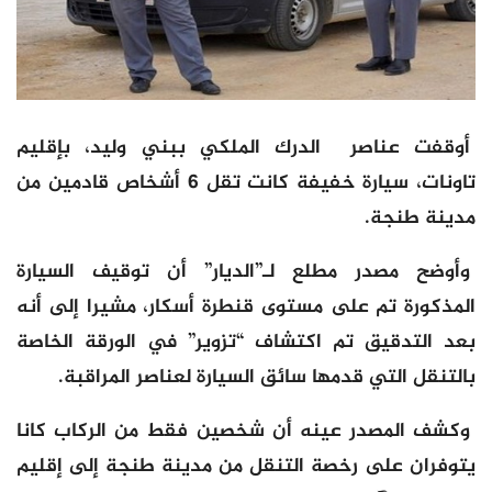
أوقفت عناصر الدرك الملكي ببني وليد، بإقليم
تاونات، سيارة خفيفة كانت تقل 6 أشخاص قادمين من
مدينة طنجة.
وأوضح مصدر مطلع لـ”الديار” أن توقيف السيارة
المذكورة تم على مستوى قنطرة أسكار، مشيرا إلى أنه
بعد التدقيق تم اكتشاف “تزوير” في الورقة الخاصة
بالتنقل التي قدمها سائق السيارة لعناصر المراقبة.
وكشف المصدر عينه أن شخصين فقط من الركاب كانا
يتوفران على رخصة التنقل من مدينة طنجة إلى إقليم