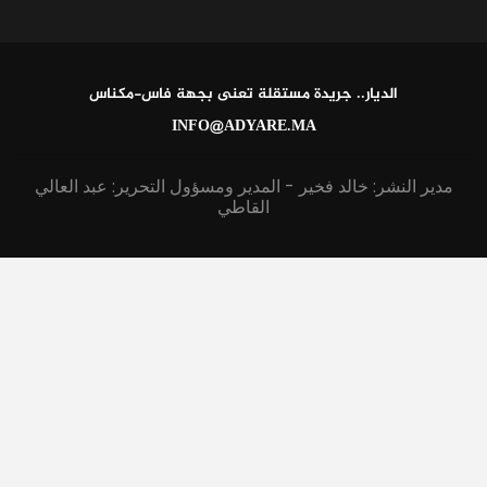
الديار.. جريدة مستقلة تعنى بجهة فاس-مكناس
INFO@ADYARE.MA
مدير النشر: خالد فخير - المدير ومسؤول التحرير: عبد العالي
القاطي