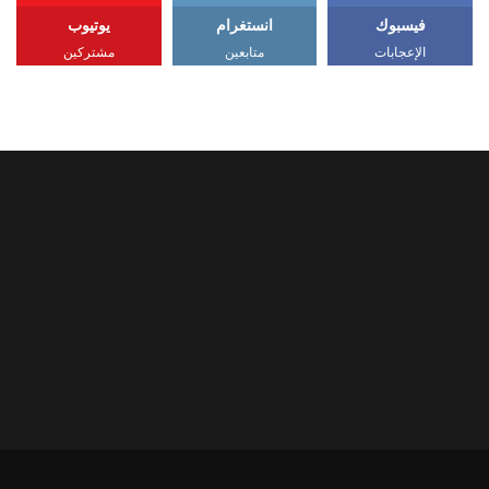
فيسبوك
انستغرام
يوتيوب
الإعجابات
متابعين
مشتركين