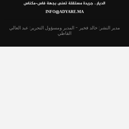
الديار.. جريدة مستقلة تعنى بجهة فاس-مكناس
INFO@ADYARE.MA
مدير النشر: خالد فخير - المدير ومسؤول التحرير: عبد العالي
القاطي