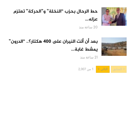
حط الرحال بحزب “النخلة” و”الحركة” تعتزم
عزله…
20 ساعة منذ
بعد أن أتت النيران على 400 هكتار؟.. “الدرون”
يمشط غابة…
21 ساعة منذ
السابق
التالي
1 من 2,007