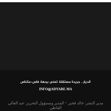
الديار.. جريدة مستقلة تعنى بجهة فاس-مكناس
INFO@ADYARE.MA
مدير النشر: خالد فخير - المدير ومسؤول التحرير: عبد العالي
القاطي