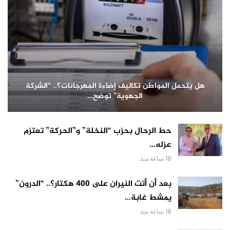
هل يتحمل المواطن تكاليف إضاءة المهرجانات؟.. “الشركة
الجهوية” توضح…
حط الرحال بحزب “النخلة” و”الحركة” تعتزم
عزله…
18 ساعة منذ
بعد أن أتت النيران على 400 هكتار؟.. “الدرون”
يمشط غابة…
18 ساعة منذ