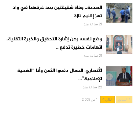
الصدمة.. وفاة شقيقتين بعد غرقهما في واد
تهز إقليم تازة
21 ساعة منذ
وضع نفسه رهن إشارة التحقيق والخبرة التقنية..
اتهامات خطيرة تدفع…
21 ساعة منذ
الأنصاري: العمال دفعوا الثمن وأنا “الضحية
الإعلامية”…
22 ساعة منذ
السابق
التالي
1 من 2,005