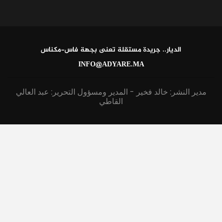
الديار.. جريدة مستقلة تعنى بجهة فاس-مكناس
INFO@ADYARE.MA
مدير النشر: خالد فخير - المدير ومسؤول التحرير: عبد العالي
القاطي