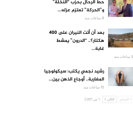
حط الرحال بحزب “النخلة”
و”الحركة” تعتزم عزله…
8 ساعات منذ
بعد أن أتت النيران على 400
هكتار؟.. “الدرون” يمشط
غابة…
اعات منذ
رشيد نجمي يكتب: سيكولوجيا
المغاربة.. أوجاع الذهن بين…
10 ساعات منذ
السابق
التالي
1 من 2,007