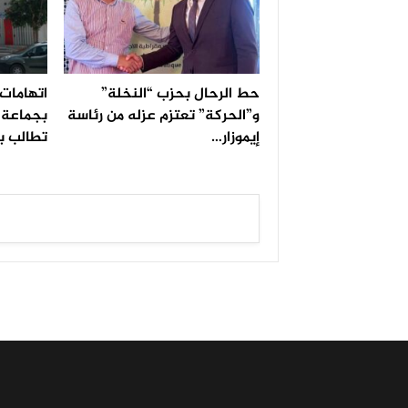
حط الرحال بحزب “النخلة”
اتهامات 
و”الحركة” تعتزم عزله من رئاسة
بجماعة ا
إيموزار…
تطالب ب