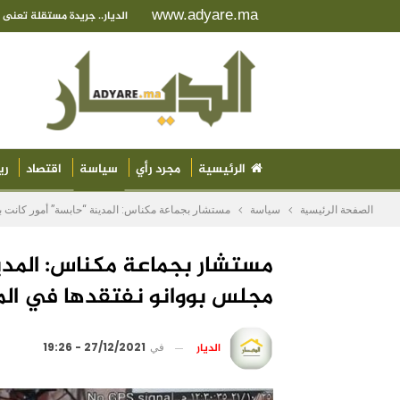
www.adyare.ma
الديار.. جريدة مستقلة تعن
الرئيسية
مجرد رأي
سياسة
اقتصاد
ري
الصفحة الرئيسية
سياسة
مستشار بجماعة مكناس: المدينة “حابسة” أمور كانت ب
مستشار بجماعة مكناس: المدي
مجلس بووانو نفتقدها في ال
الديار
في
27/12/2021 - 19:26