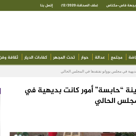
ى بجهة فاس-مكناس
(ملف الصحافة:12/2020)
إتصل بنا
اضة
مجتمع
عدالة
حوار
تحت المجهر
كفاءات الديار
ثقافة وفن
ديهية في مجلس بووانو نفتقدها في المجلس الحالي
نة “حابسة” أمور كانت بديهية في
مجلس الحالي