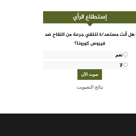
إستطلاع الرأي
هل أنت مستعد/ة لتلقي جرعة من اللقاح ضد
فيروس كورونا؟
نعم
لا
نتائج التصويت