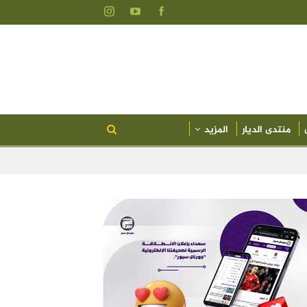
منتدى الديار
المزيد