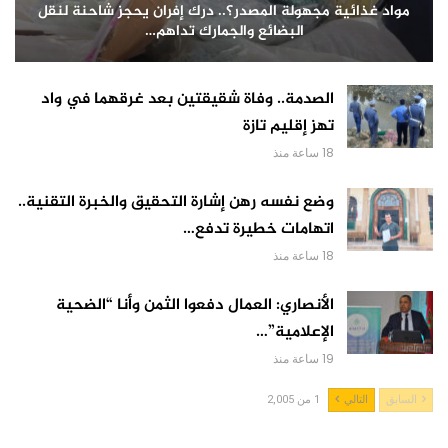
مواد غذائية مجهولة المصدر؟.. درك إفران يحجز شاحنة لنقل
البضائع والجمارك تداهم…
الصدمة.. وفاة شقيقتين بعد غرقهما في واد
تهز إقليم تازة
18 ساعة منذ
وضع نفسه رهن إشارة التحقيق والخبرة التقنية..
اتهامات خطيرة تدفع…
18 ساعة منذ
الأنصاري: العمال دفعوا الثمن وأنا “الضحية
الإعلامية”…
19 ساعة منذ
السابق
التالي
1 من 2,005