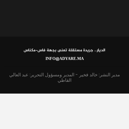
الديار.. جريدة مستقلة تعنى بجهة فاس-مكناس
INFO@ADYARE.MA
مدير النشر: خالد فخير - المدير ومسؤول التحرير: عبد العالي
القاطي