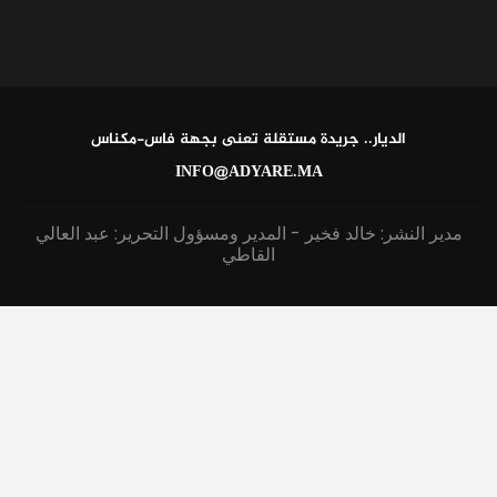
الديار.. جريدة مستقلة تعنى بجهة فاس-مكناس
INFO@ADYARE.MA
مدير النشر: خالد فخير - المدير ومسؤول التحرير: عبد العالي
القاطي