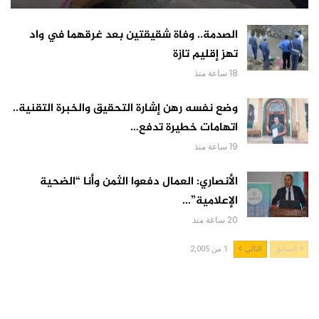
الصدمة.. وفاة شقيقتين بعد غرقهما في واد
تهز إقليم تازة
18 ساعة منذ
وضع نفسه رهن إشارة التحقيق والخبرة التقنية..
اتهامات خطيرة تدفع…
19 ساعة منذ
الأنصاري: العمال دفعوا الثمن وأنا “الضحية
الإعلامية”…
20 ساعة منذ
السابق
التالي
1 من 2,005