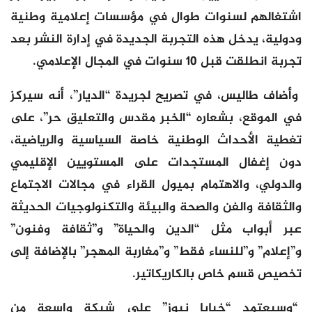
اشتغالهم لسنوات طوال في مؤسسات إعلامية وطنية
ودولية، يدخل هذه التجربة الجديدة في إدارة النشر بعد
تجربة انطلقت قبل 10 سنوات في المجال الإعلامي.
وأضاف طاليس، في تصريح لجريدة “الديار”، أنه سيركز
في الموقع، بشعاره “الخبر مقدس والتعليق حر”، على
تغطية الأحداث الوطنية خاصة السياسية والرياضية،
دون إغفال المستجدات على المستويين الإقليمي
والدولي، والاهتمام بميول القراء في مجالات الاجتماع
والثقافة والفن والصحة والبيئة والتكنولوجيات الحديثة
عبر أبواب مثل “الدين والحياة” و”ثقافة وفنون”
و”إعلام” و”للنساء فقط” و”مغاربة المهجر” بالإضافة إلى
تخصيص قسم خاص بالكاريكاتير.
“وسيعتمد “خبايا نيوز” على شبكة واسعة من