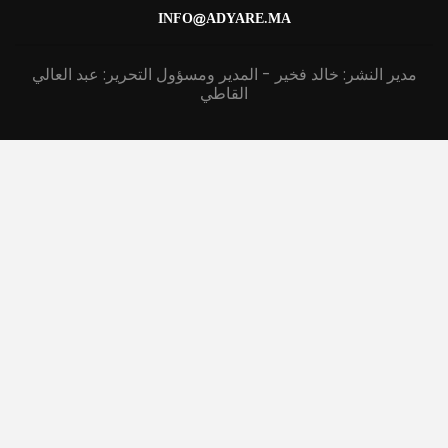
INFO@ADYARE.MA
مدير النشر: خالد فخير - المدير ومسؤول التحرير: عبد العالي
القاطي