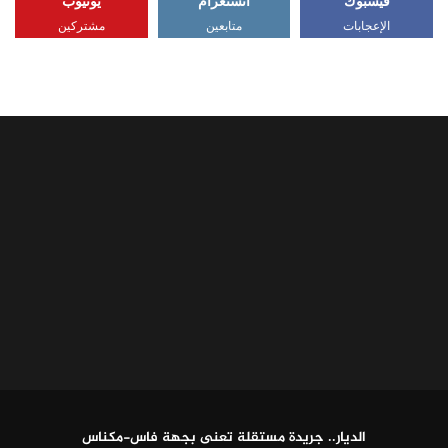
فيسبوك
انستغرام
يوتيوب
الإعجابات
متابعين
مشتركين
الديار.. جريدة مستقلة تعنى بجهة فاس-مكناس