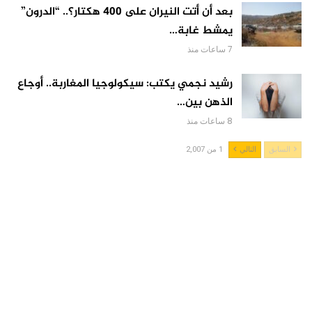
بعد أن أتت النيران على 400 هكتار؟.. “الدرون”
يمشط غابة…
7 ساعات منذ
رشيد نجمي يكتب: سيكولوجيا المغاربة.. أوجاع
الذهن بين…
8 ساعات منذ
السابق
التالي
1 من 2,007