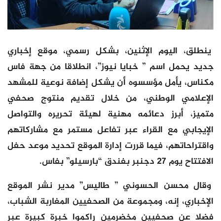
ينطلق، اليوم الإثنين، بشكل رسمي، موقع إخباري
جديد يحمل اسم ” خبايا نيوز”، انطلاقا من جهة فاس
مكناس، يأمل مؤسسوه أن يشكل إضافة نوعية للمشهد
الإعلامي الوطني، من خلال تقديم منتوج صحفي
متميز، أبرز دعائمه مهنية لهيئة تحريره والتواصل
الإيجابي مع القراء عبر تفاعل مستمر مع مشاركاتهم
واقتراحاتهم، فيما قررت إدارة الموقع تحديد موعد حفل
الافتتاح يوم 27 دجنبر بفندق “بارسيلو” بفاس.
وقال محسن الحسوني ” طاليس” مدير نشر الموقع
الإخباري، إنه، ومجموعة من الصحفيين المغاربة الشباب،
فضلا عن صحفيين مخضرمين راكموا خبرة كبيرة عبر