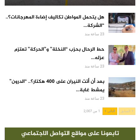
هل يتحمل المواطن تكاليف إضاءة المهرجانات؟..
“الشركة…
23 ساعة منذ
حط الرحال بحزب “النخلة” و”الحركة” تعتزم
عزله…
23 ساعة منذ
بعد أن أتت النيران على 400 هكتار؟.. “الدرون”
يمشط غابة…
23 ساعة منذ
السابق
التالي
1 من 2,007
تابعونا على مواقع التواصل الاجتماعي