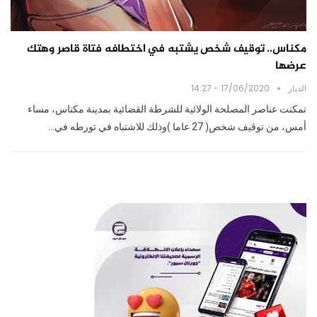
مكناس.. توقيف شخص يشتبه في اختطافه فتاة قاصر وهتك
عرضها
الديار
17/06/2020 - 14:27
تمكنت عناصر المصلحة الولائية للشرطة القضائية بمدينة مكناس، مساء
أمس، من توقيف شخص( 27 عاما )وذلك للاشتباه في تورطه في…