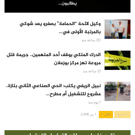
يطالبون…
وكيل لائحة “الحمامة” بصفرو يعد شوكي
بالمرتبة الأولى في…
20 ساعة منذ
الدرك الملكي يوقف أحد المتهمين.. جريمة قتل
مروعة تهز مركز بوزملان
21 ساعة منذ
نبيل الريفي يكتب: الحي الصناعي الثاني بتازة..
مشروع للتشغيل أم مطرح…
1 يوم منذ
السابق
التالي
1 من 2,008