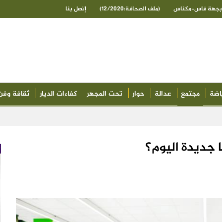
ى بجهة فاس-مكناس
(ملف الصحافة:12/2020)
إتصل بنا
اضة
مجتمع
عدالة
حوار
تحت المجهر
كفاءات الديار
ثقافة وفن
 جديدة اليوم؟