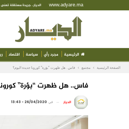
www.adyare.ma
الديار.. جريدة مستقلة تعن
الرئيسية
مجرد رأي
سياسة
اقتصاد
ري
الصفحة الرئيسية
مجتمع
فاس.. هل ظهرت “بؤرة” كورونا جديدة اليوم؟
فاس.. هل ظهرت “بؤرة” كورونا
الديار
في
26/04/2020 - 13:43