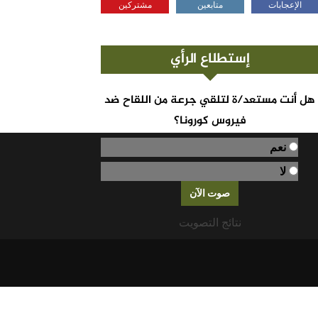
الإعجابات
متابعين
مشتركين
إستطلاع الرأي
هل أنت مستعد/ة لتلقي جرعة من اللقاح ضد
فيروس كورونا؟
نعم
لا
نتائج التصويت