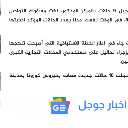
وبينما تحدثت مصادر لـ”الديار” عن تسجيل 9 حالات بالمركز المذكور، نفت مسؤولة التواصل
ة، في الوقت نفسه، مدنا بعدد الحالات المؤكد إصابتها
55
ت جاء في إطار الخطة الاستباقية التي أصبحت تنهجها
إجراء تحاليل على مستخدمي المحلات التجارية الكبرى
ين.
23
وكانت المندوبية الجهوية للصحة قد سجلت 10 حالات جديدة مصابة بفيروس كورونا بمدينة