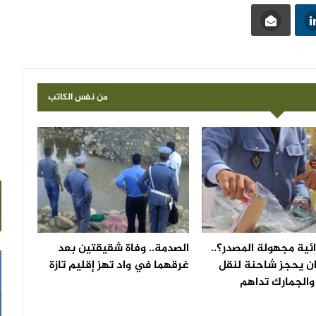
من نفس الكاتب
ئية مجهولة المصدر؟..
الصدمة.. وفاة شقيقتين بعد
ان يحجز شاحنة لنقل
غرقهما في واد تهز إقليم تازة
والجمارك تداهم