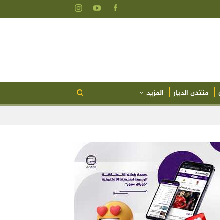
منتدى الديار
المزيد