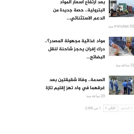
بعد ارتفاع أسعار المواد
البترولية.. حصة جديدة من
الدعم الاستثنائي…
 minutes منذ
مواد غذائية مجهولة المصدر؟..
درك إفران يحجز شاحنة لنقل
البضائع…
 ساعة منذ
الصدمة.. وفاة شقيقتين بعد
غرقهما في واد تهز إقليم تازة
23 ساعة منذ
السابق
التالي
1 من 2,006