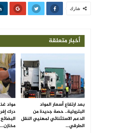
شارك
أخبار متعلقة
بعد ارتفاع أسعار المواد
مواد غذا
البترولية.. حصة جديدة من
درك إفر
الدعم الاستثنائي لمهنيي النقل
البضائع 
الطرقي…
مخازن…