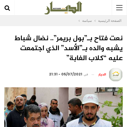
الصفحة الرئيسية
سياسة
نعت فتاح بـ”بول بريمر”.. نضال شباط
يشبه والده بـ”الأسد” الذي اجتمعت
عليه “كلاب الغابة”
الديار
في
05/07/2021 - 21:31