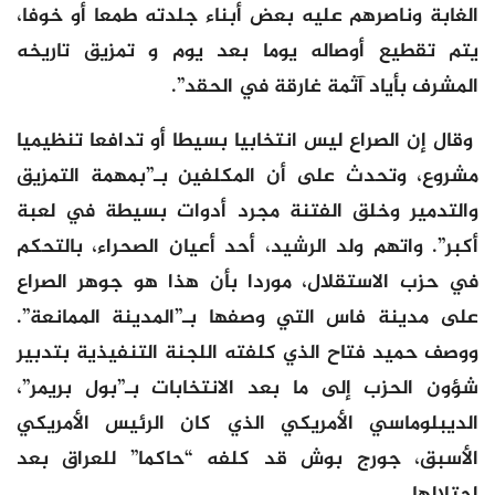
الغابة وناصرهم عليه بعض أبناء جلدته طمعا أو خوفا،
يتم تقطيع أوصاله يوما بعد يوم و تمزيق تاريخه
المشرف بأياد آثمة غارقة في الحقد”.
وقال إن الصراع ليس انتخابيا بسيطا أو تدافعا تنظيميا
مشروع، وتحدث على أن المكلفين بـ”بمهمة التمزيق
والتدمير وخلق الفتنة مجرد أدوات بسيطة في لعبة
أكبر”. واتهم ولد الرشيد، أحد أعيان الصحراء، بالتحكم
في حزب الاستقلال، موردا بأن هذا هو جوهر الصراع
على مدينة فاس التي وصفها بـ”المدينة الممانعة”.
ووصف حميد فتاح الذي كلفته اللجنة التنفيذية بتدبير
شؤون الحزب إلى ما بعد الانتخابات بـ”بول بريمر”،
الديبلوماسي الأمريكي الذي كان الرئيس الأمريكي
الأسبق، جورج بوش قد كلفه “حاكما” للعراق بعد