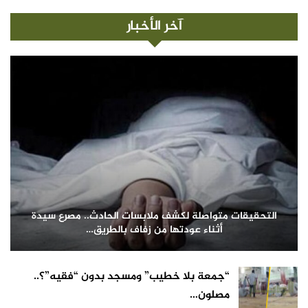
آخر الأخبار
التحقيقات متواصلة لكشف ملابسات الحادث.. مصرع سيدة
أثناء عودتها من زفاف بالطريق…
“جمعة بلا خطيب” ومسجد بدون “فقيه”؟..
مصلون…