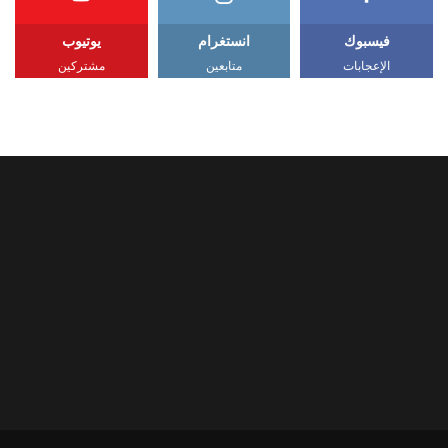
فيسبوك
انستغرام
يوتيوب
الإعجابات
متابعين
مشتركين