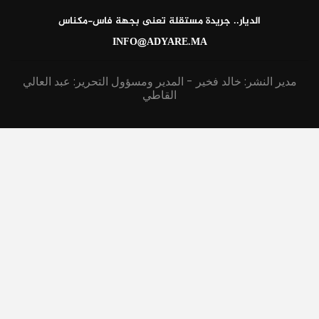
الديار.. جريدة مستقلة تعنى بجهة فاس-مكناس
INFO@ADYARE.MA
مدير النشر: خالد فخير - المدير ومسؤول التحرير: عبد العالي
القاطي