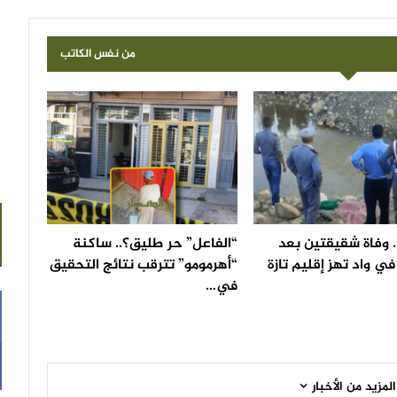
من نفس الكاتب
 وفاة شقيقتين بعد
“الفاعل” حر طليق؟.. ساكنة
ي واد تهز إقليم تازة
“أهرمومو” تترقب نتائج التحقيق
في…
المزيد من الأخبار