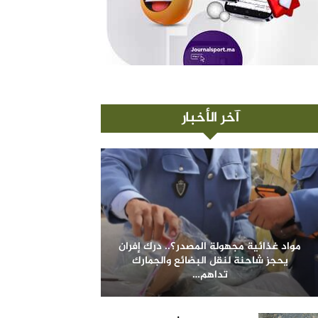
آخر الأخبار
مواد غذائية مجهولة المصدر؟.. درك إفران
يحجز شاحنة لنقل البضائع والجمارك
تداهم…