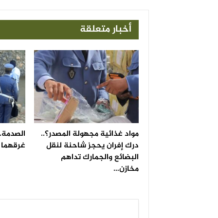
أخبار متعلقة
مواد غذائية مجهولة المصدر؟..
الصدمة..
درك إفران يحجز شاحنة لنقل
غرقهما ف
البضائع والجمارك تداهم
مخازن…