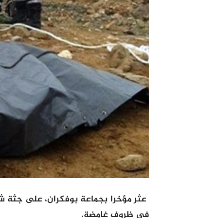
عثر مؤخرا بجماعة بوفكران، على جثة شا
في ظروف غامضة.