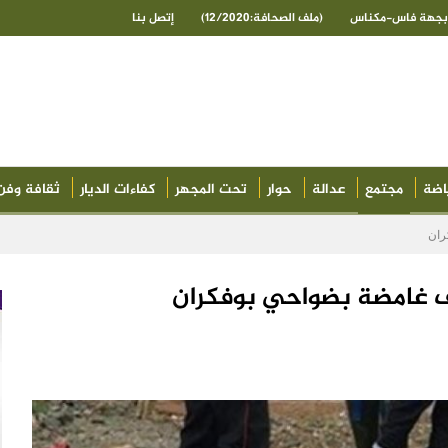
ى بجهة فاس-مكناس
(ملف الصحافة:12/2020)
إتصل بنا
اضة
مجتمع
عدالة
حوار
تحت المجهر
كفاءات الديار
ثقافة وفن
ران
 غامضة بضواحي بوفكران