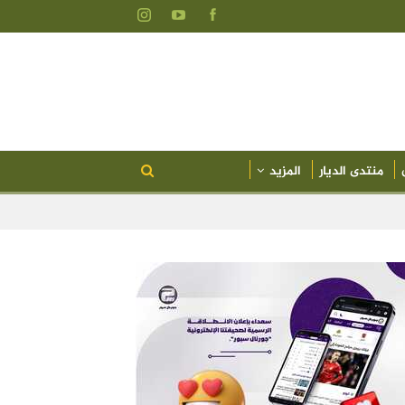
منتدى الديار
المزيد