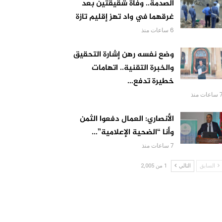
الصدمة.. وفاة شقيقتين بعد
غرقهما في واد تهز إقليم تازة
6 ساعات منذ
وضع نفسه رهن إشارة التحقيق
والخبرة التقنية.. اتهامات
خطيرة تدفع…
اعات منذ
الأنصاري: العمال دفعوا الثمن
وأنا “الضحية الإعلامية”…
7 ساعات منذ
السابق
التالي
1 من 2,005