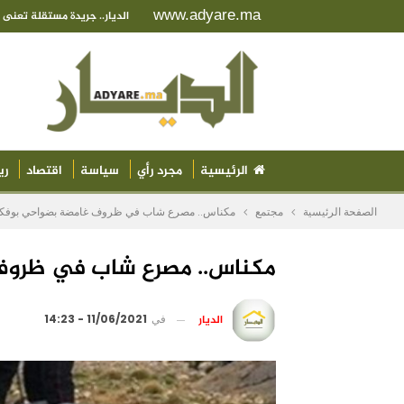
www.adyare.ma
الديار.. جريدة مستقلة تعن
الرئيسية
مجرد رأي
سياسة
اقتصاد
ري
الصفحة الرئيسية
مجتمع
مكناس.. مصرع شاب في ظروف غامضة بضواحي بوفك
مكناس.. مصرع شاب في ظروف
الديار
في
11/06/2021 - 14:23