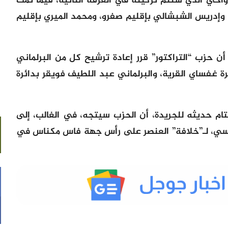
دواحي الذي ستتم تزكيته في الغرفة الثانية، فيما تمت
، وإدريس
الشبشالي بإقليم صفرو، ومحمد الميري بإقليم
ن حزب “التراكتور” قرر إعادة ترشيح كل من البرلماني
ة غفساي القرية، والبرلماني عبد اللطيف فويقر بدائرة
تام حديثه للجريدة، أن الحزب سيتجه، في الغالب، إلى
اسي، لـ”خلافة” العنصر على رأس جهة فاس مكناس في