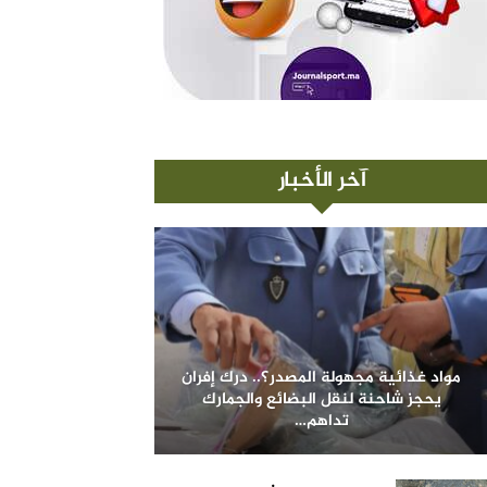
آخر الأخبار
مواد غذائية مجهولة المصدر؟.. درك إفران
يحجز شاحنة لنقل البضائع والجمارك
تداهم…