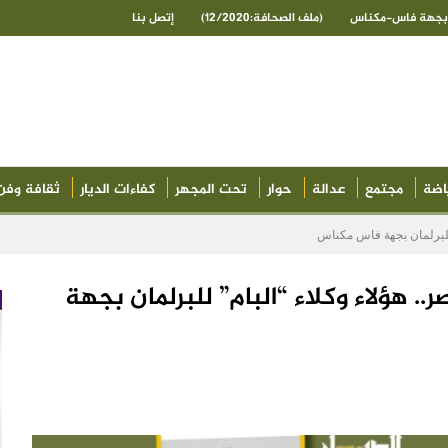
ى بجهة فاس-مكناس
(ملف الصحافة:12/2020)
إتصل بنا
اضة
مجتمع
عدالة
حوار
تحت المجهر
كفاءات الديار
ثقافة وفن
 للبرلمان بجهة فاس مكناس
. هؤلاء وكلاء “البام” للبرلمان بجهة