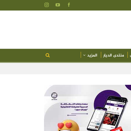
منتدى الديار
المزيد