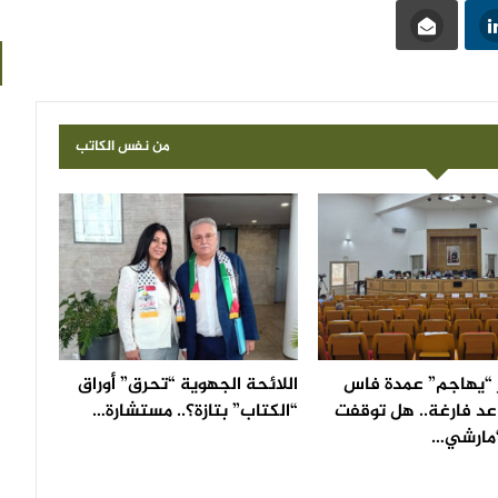
من نفس الكاتب
“يهاجم” عمدة فاس
اللائحة الجهوية “تحرق” أوراق
عد فارغة.. هل توقفت
“الكتاب” بتازة؟.. مستشارة…
مارشي…