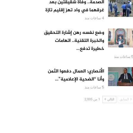
الصدمة.. وفاة شقيقتين بعد
غرقهما في واد تهز إقليم تازة
4 ساعات منذ
وضع نفسه رهن إشارة التحقيق
والخبرة التقنية.. اتهامات
خطيرة تدفع…
اعات منذ
الأنصاري: العمال دفعوا الثمن
وأنا “الضحية الإعلامية”…
5 ساعات منذ
السابق
التالي
1 من 2,005