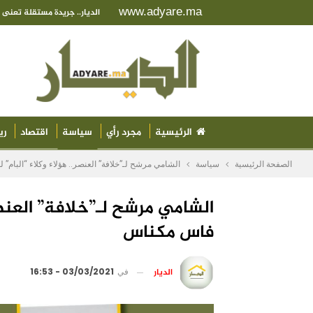
www.adyare.ma
الديار.. جريدة مستقلة تعن
الرئيسية
مجرد رأي
سياسة
اقتصاد
ري
الصفحة الرئيسية
سياسة
الشامي مرشح لـ”خلافة” العنصر.. هؤلاء وكلاء “البام”
الشامي مرشح لـ”خلافة” العنصر.
فاس مكناس
الديار
في
03/03/2021 - 16:53