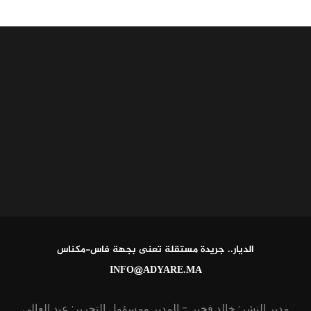
الديار.. جريدة مستقلة تعنى بجهة فاس-مكناس
INFO@ADYARE.MA
مدير النشر: خالد فخير - المدير ومسؤول التحرير: عبد العالي