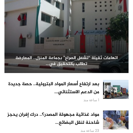
اتهامات ثقيلة “تشعل الصراع” بجماعة المنزل.. المعارضة
تطالب بالتحقيق في…
بعد ارتفاع أسعار المواد البترولية.. حصة جديدة
من الدعم الاستثنائي…
1 ساعة منذ
مواد غذائية مجهولة المصدر؟.. درك إفران يحجز
شاحنة لنقل البضائع…
23 ساعة منذ