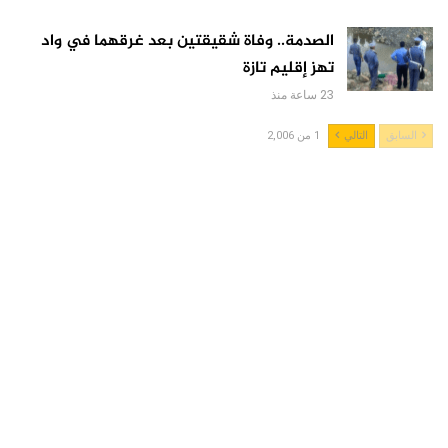
الصدمة.. وفاة شقيقتين بعد غرقهما في واد
تهز إقليم تازة
23 ساعة منذ
السابق
التالي
1 من 2,006