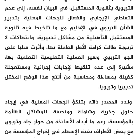
التربوية بثانوية المستقبل، في البيان نفسه، إلى عدم
التعاطي الإيجابي والفعال للجهات المعنية بتدبير
الشأن التربوي في الإقليم مع ما تتخبط فيه ثانوية
المستقبل التأهيلية من مشاكل تدبيرية، وانتهاكات لا
تربوية طالت كرامة الأطر العاملة بها، وأثرت سلبا على
الجو التربوي وسير العملية التعليمية التعلمية بها،
مشيرة إلى عدم تلقيها لإجابات إجرائية ومستعجلة
كفيلة بمساءلة ومحاسبة من أنتج هذا الوضع المختل
تدبيريا وتربويا.
وندد المصدر ذاته بتلكؤ الجهات المعنية في إيجاد
حلول جذرية وشاملة ومنصفة للمشاكل القائمة
بالمؤسسة، رغم ما أبداه الأساتذة من حوار جاد وتربوي
مع بعض الأطراف بغية الإسهام في إخراج المؤسسة من