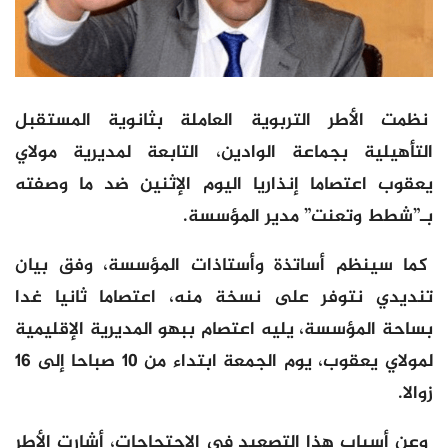
نظمت الأطر التربوية العاملة بثانوية المستقبل
التأهيلية بجماعة الوادين، التابعة لمديرية مولاي
يعقوب اعتصاما إنذاريا اليوم الإثنين ضد ما وصفته
بـ”شطط وتعنت” مدير المؤسسة.
كما سينظم أساتذة وأستاذات المؤسسة، وفق بيان
تنديدي نتوفر على نسخة منه، اعتصاما ثانيا غدا
بساحة المؤسسة، يليه اعتصام ببهو المديرية الإقليمية
لمولاي يعقوب، يوم الجمعة ابتداء من 10 صباحا إلى 16
زوالا.
وعن أسباب هذا التصعيد في الاحتجاجات، أشارت الأطر