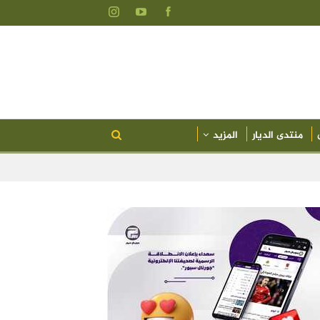
منتدى الديار
المزيد