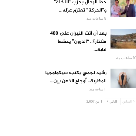
حط الرحال بحزب “النخلة”
و”الحركة” تعتزم عزله…
9 ساعات منذ
بعد أن أتت النيران على 400
هكتار؟.. “الدرون” يمشط
غابة…
 ساعات منذ
رشيد نجمي يكتب: سيكولوجيا
المغاربة.. أوجاع الذهن بين…
11 ساعة منذ
السابق
التالي
1 من 2,007