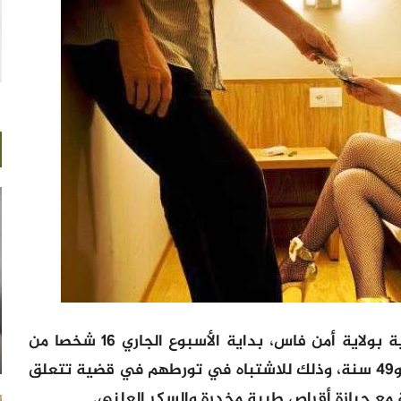
أحالت المصلحة الولائية للشرطة القضائية بولاية أمن فاس، بداية الأسبوع الجاري 16 شخصا من
بينهم 8 نساء تتراوح أعمارهم ما بين 20 و49 سنة، وذلك للاشتباه في تورطهم في قضية تتعلق
مع حيازة أقراص طبية مخدرة والسكر العلني.