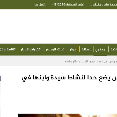
ى بجهة فاس-مكناس
(ملف الصحافة:12/2020)
إتصل بنا
اضة
مجتمع
عدالة
حوار
تحت المجهر
كفاءات الديار
ثقافة وفن
.. أمن فاس يضع حدا لنشاط سيدة وابنها في