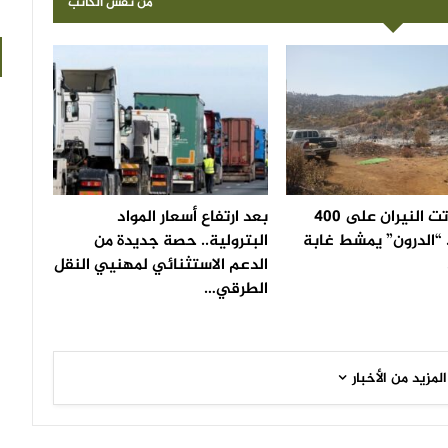
من نفس الكاتب
بعد أن أتت النيران على 400
بعد ارتفاع أسعار المواد
 “الدرون” يمشط غابة
البترولية.. حصة جديدة من
الدعم الاستثنائي لمهنيي النقل
الطرقي…
المزيد من الأخبار