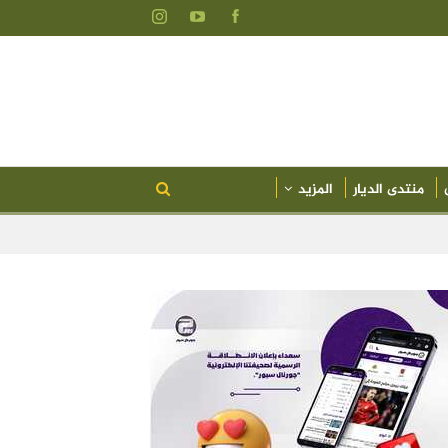
منتدى الديار
المزيد