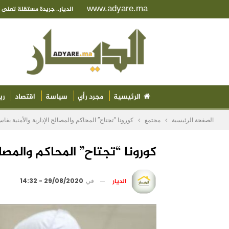
www.adyare.ma
الديار.. جريدة مستقلة تعن
الرئيسية
مجرد رأي
سياسة
اقتصاد
ري
الصفحة الرئيسية
مجتمع
كورونا “تجتاح” المحاكم والمصالح الإدارية والأمنية بفا
كورونا “تجتاح” المحاكم والمصال
الديار
في
29/08/2020 - 14:32