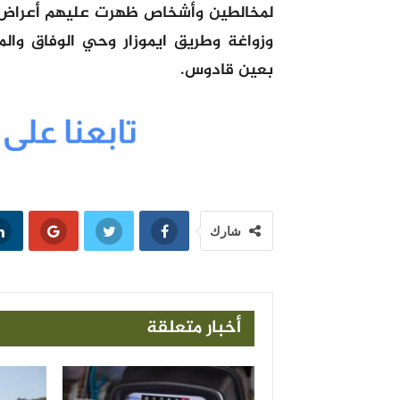
لمخالطين وأشخاص ظهرت عليهم أعراض ب
وزواغة وطريق ايموزار وحي الوفاق وال
بعين قادوس.
شارك
أخبار متعلقة