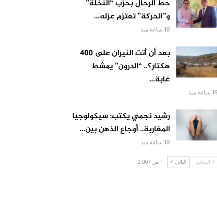
حط الرحال بحزب “النخلة”
و”الحركة” تعتزم عزله…
18 ساعة منذ
بعد أن أتت النيران على 400
هكتار؟.. “الدرون” يمشط
غابة…
 ساعة منذ
رشيد نجمي يكتب: سيكولوجيا
المغاربة.. أوجاع الذهن بين…
19 ساعة منذ
السابق
التالي
1 من 2,007