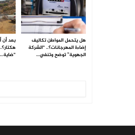
هل يتحمل المواطن تكاليف
إضاءة المهرجانات؟.. “الشركة
هكتار؟..
الجهوية” توضح وتنفي…
“ضاية…