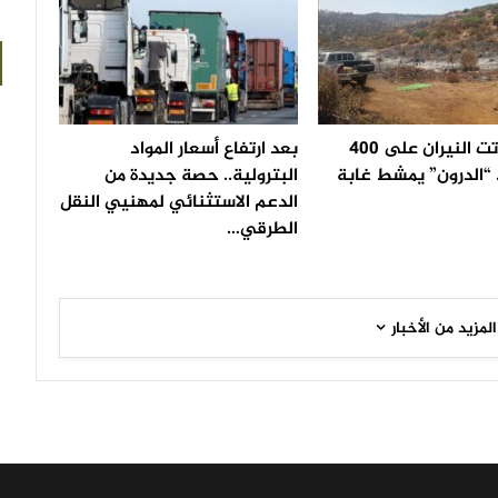
بعد أن أتت النيران على 400
بعد ارتفاع أسعار المواد
 “الدرون” يمشط غابة
البترولية.. حصة جديدة من
الدعم الاستثنائي لمهنيي النقل
الطرقي…
المزيد من الأخبار