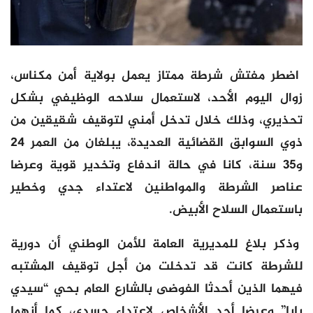
اضطر مفتش شرطة ممتاز يعمل بولاية أمن مكناس،
زوال اليوم الأحد، لاستعمال سلاحه الوظيفي بشكل
تحذيري، وذلك خلال تدخل أمني لتوقيف شقيقين من
ذوي السوابق القضائية العديدة، يبلغان من العمر 24
و35 سنة، كانا في حالة اندفاع وتخدير قوية وعرضا
عناصر الشرطة والمواطنين لاعتداء جدي وخطير
باستعمال السلاح الأبيض.
وذكر بلاغ للمديرية العامة للأمن الوطني أن دورية
للشرطة كانت قد تدخلت من أجل توقيف المشتبه
فيهما الذين أحدثا الفوضى بالشارع العام بحي “سيدي
بابا” وعرضا أحد الأشخاص لاعتداء جسدي، كما أنهما