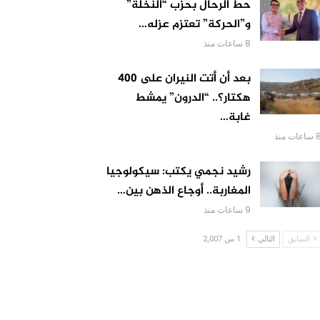
حط الرحال بحزب “النخلة”
و”الحركة” تعتزم عزله…
8 ساعات منذ
بعد أن أتت النيران على 400
هكتار؟.. “الدرون” يمشط
غابة…
اعات منذ
رشيد نجمي يكتب: سيكولوجيا
المغاربة.. أوجاع الذهن بين…
9 ساعات منذ
السابق
التالي
1 من 2,007