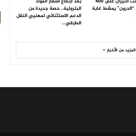
بعد أن أتت النيران على 400
بعد ارتفاع أسعار المواد
 “الدرون” يمشط غابة
البترولية.. حصة جديدة من
الدعم الاستثنائي لمهنيي النقل
الطرقي…
المزيد من الأخبار