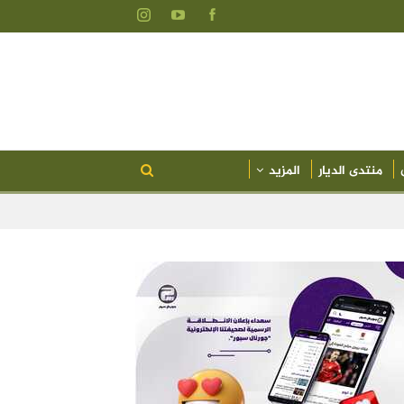
منتدى الديار
المزيد