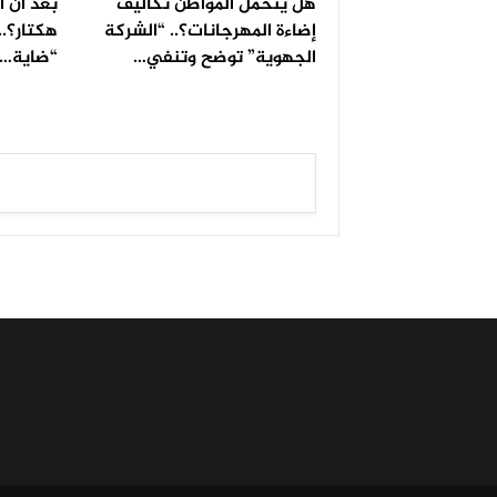
هل يتحمل المواطن تكاليف
إضاءة المهرجانات؟.. “الشركة
هكتار؟..
الجهوية” توضح وتنفي…
“ضاية…