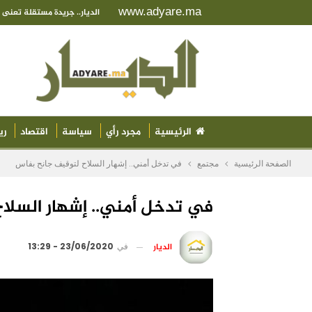
www.adyare.ma
الديار.. جريدة مستقلة تعن
الرئيسية
مجرد رأي
سياسة
اقتصاد
ري
الصفحة الرئيسية
مجتمع
في تدخل أمني.. إشهار السلاح لتوقيف جانح بفاس
في تدخل أمني.. إشهار السلا
الديار
في
23/06/2020 - 13:29